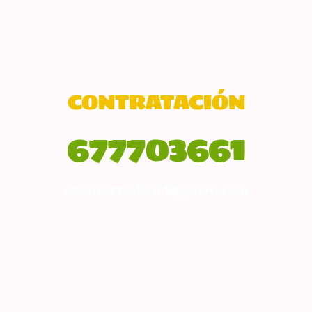
CONTRATACIÓN
677703661
oscartorresband@gmail.com